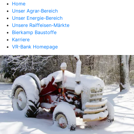
Home
Unser Agrar-Bereich
Unser Energie-Bereich
Unsere Raiffeisen-Märkte
Bierkamp Baustoffe
Karriere
VR-Bank Homepage