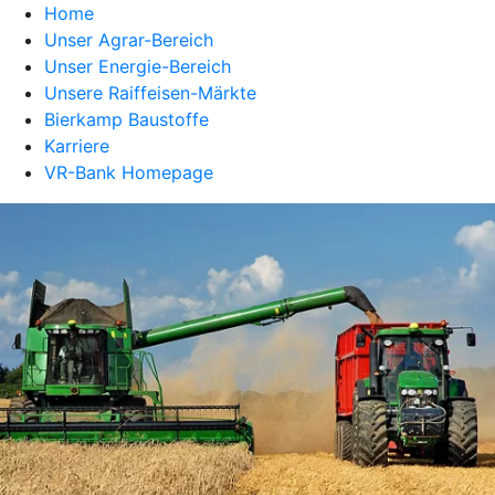
Home
Unser Agrar-Bereich
Unser Energie-Bereich
Unsere Raiffeisen-Märkte
Bierkamp Baustoffe
Karriere
VR-Bank Homepage