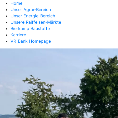
Home
Unser Agrar-Bereich
Unser Energie-Bereich
Unsere Raiffeisen-Märkte
Bierkamp Baustoffe
Karriere
VR-Bank Homepage